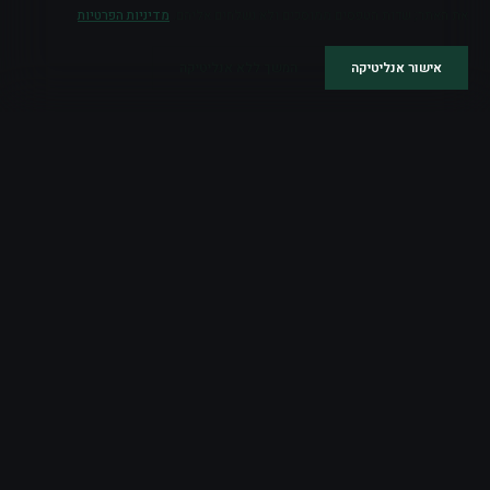
את האתר; שדות הטפסים ממוסכים ולא נשלחים אליהם.
מדיניות הפרטיות
אישור אנליטיקה
המשך ללא אנליטיקה
Business Growth Partner
 O
בונים מנועי צמיחה, לא עוד רעש.
ראשי
בלוג
מה זה
כלי צמיחה
התהליך
מפת צמיחה פרטית
בקשת שיחת התאמה
הצהרת נגישות
מדיניות פרטיות