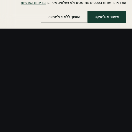
את האתר; שדות הטפסים ממוסכים ולא נשלחים אליהם.
מדיניות הפרטיות
אישור אנליטיקה
המשך ללא אנליטיקה
Business Growth Partner
 O
בונים מנועי צמיחה, לא עוד רעש.
ראשי
בלוג
מה זה
כלי צמיחה
התהליך
מפת צמיחה פרטית
בקשת שיחת התאמה
הצהרת נגישות
מדיניות פרטיות